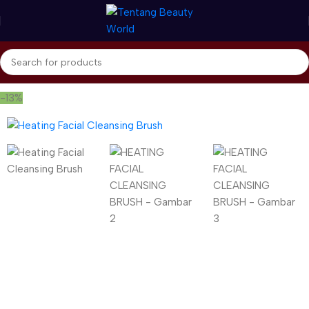
Beranda
Home Care & Accessories
Beauty Gadget
-13%
Gunakan Kode: FOLLOWBW20K
*Potongan Rp 20.000 untuk Pembelian Pertama