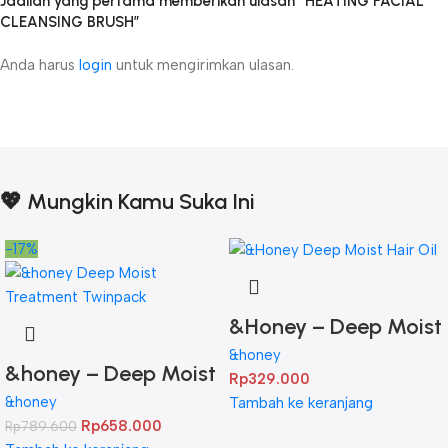
Jadilah yang pertama memberikan ulasan “HEATING FACIAL
CLEANSING BRUSH”
Anda harus
login
untuk mengirimkan ulasan.
💖 Mungkin Kamu Suka Ini
-17%
&Honey – Deep Moist
Hair Oil 3.0 100ml
&honey
&honey – Deep Moist
Rp
329.000
Treatment 445 g
&honey
Tambah ke keranjang
Rp
658.000
Rp
789.600
Twinpack