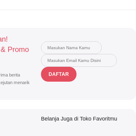
an!
 & Promo
DAFTAR
ima berita
 kejutan menarik
Belanja Juga di Toko Favoritmu
h