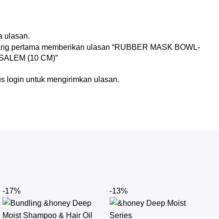
n
 ulasan.
yang pertama memberikan ulasan “RUBBER MASK BOWL-
SALEM (10 CM)”
us
login
untuk mengirimkan ulasan.
-17%
-13%