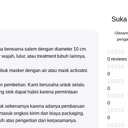
Suka 
Ulasan
penga
a berwarna salem dengan diameter 10 cm.
jah, lulur, atau treatment tubuh lainnya.
0 reviews
uk masker dengan air atau mask activator.
0
n pembelian. Kami berusaha untuk selalu
0
g stok dapat habis karena permintaan
0
oduk sebenarnya karena adanya pembaruan
rmasuk ongkos kirim dan biaya packaging.
0
sih atas pengertian dan kerjasamanya.