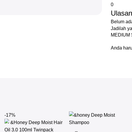
0
Ulasa
Belum ada
Jadilah 
MEDIUM 
Anda har
-17%