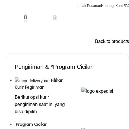
Lacak Pesanan
Hubungi Kami
FA
CS & Beauty Expert
0
R
0813-7000-8441
Login / Regist
Request Quote
Back to products
Pengiriman & *Program Cicilan
Pilihan
Kurir Pegiriman
Berikut opsi kurir
pengiriman saat ini yang
bisa dipilih
Program Cicilan