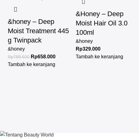
&Honey – Deep
&honey – Deep
Moist Hair Oil 3.0
Moist Treatment 445
100ml
g Twinpack
&honey
&honey
Rp
329.000
Rp
658.000
Tambah ke keranjang
Rp
789.600
Tambah ke keranjang