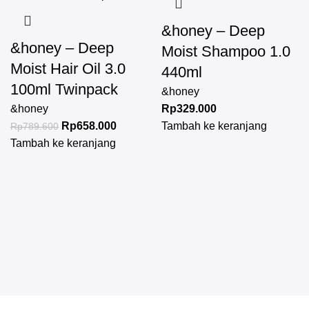
&honey – Deep
&honey – Deep
Moist Shampoo 1.0
Moist Hair Oil 3.0
440ml
100ml Twinpack
&honey
&honey
Rp
329.000
Rp
658.000
Tambah ke keranjang
Rp
789.600
Tambah ke keranjang