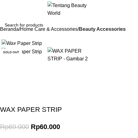
Beranda
Home Care & Accessories
Beauty Accessories
-13%
SOLD OUT
Gunakan Kode: FOLLOWBW20K
*Potongan Rp 20.000 untuk Pembelian Pertama
WAX PAPER STRIP
Rp
69.000
Rp
60.000