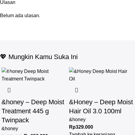
Ulasan
Belum ada ulasan.
💖 Mungkin Kamu Suka Ini
-17%
&honey – Deep Moist
&Honey – Deep Moist
Treatment 445 g
Hair Oil 3.0 100ml
Twinpack
&honey
Rp
329.000
&honey
Tambah ke keranjang