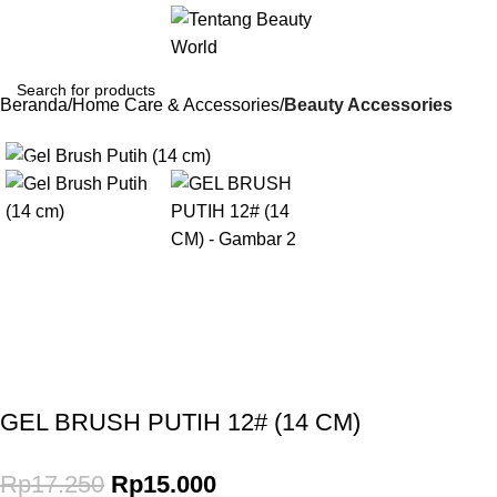
Beranda
Home Care & Accessories
Beauty Accessories
-13%
Gunakan Kode: FOLLOWBW20K
*Potongan Rp 20.000 untuk Pembelian Pertama
GEL BRUSH PUTIH 12# (14 CM)
Rp
17.250
Rp
15.000