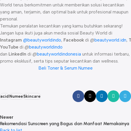
World terus berkomitmen untuk memberikan solusi kecantikan
yang aman, terjamin, dan optimal baik untuk profesional maupun
personal.
Temukan peralatan kecantikan yang kamu butuhkan sekarang!
Jangan lupa ikuti juga akun media sosial Beauty World di
Instagram
@beautyworldindo
,
Facebook
di @
beautyworld.idn
,
YouTube
di @
beautyworldindo
dan
LinkedIn
di @
beautyworldindonesia
untuk informasi terbaru,
promo eksklusif, serta tips seputar kecantikan dan wellness.
Beli Toner & Serum Numee
acid
Numee
Skincare
Newer
Rekomendasi Sunscreen yang Bagus dan Manfaat Memakainya
Back to list