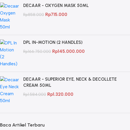
DECAAR - OXYGEN MASK 50ML
Rp
715.000
Rp
858.000
DPL IN-MOTION (2 HANDLES)
Rp
145.000.000
Rp
166.750.000
DECAAR - SUPERIOR EYE, NECK & DECOLLETE
CREAM 50ML
Rp
1.320.000
Rp
1.584.000
Baca Artikel Terbaru