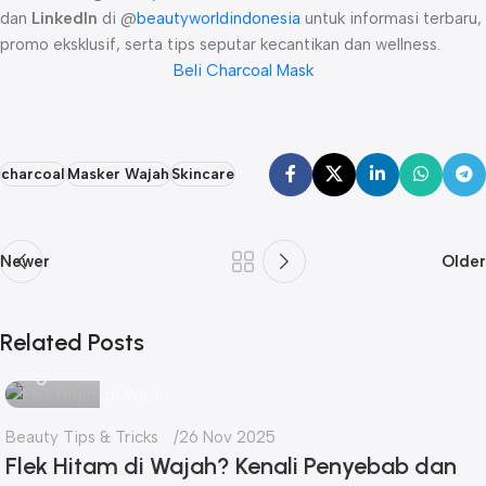
dan
LinkedIn
di @
beautyworldindonesia
untuk informasi terbaru,
promo eksklusif, serta tips seputar kecantikan dan wellness.
Beli Charcoal Mask
charcoal
Masker Wajah
Skincare
Newer
Older
Related Posts
seo
Beauty Tips & Tricks
26 Nov 2025
Flek Hitam di Wajah? Kenali Penyebab dan