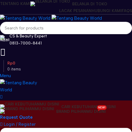
TENTANG KAMI
BELANJA DI TOKO
LACAK PESANAN
HUBUNGI KAMI
FAQS
CS & Beauty Expert
0813-7000-8441
Rp
0
0
items
Menu
CARI KEBUTUHANMU DISINI
NEW!
BRAND PILIHANMU DISINI
Request Quote
Login / Register