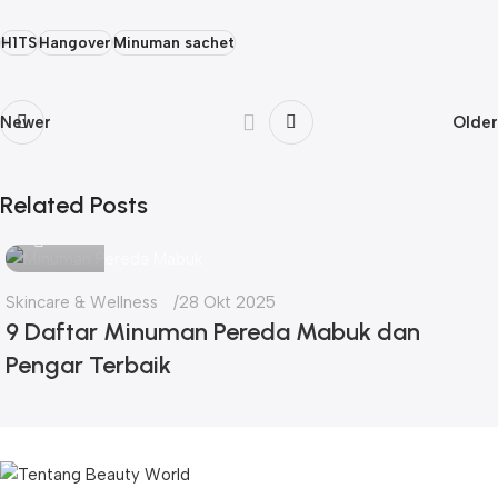
H1TS
Hangover
Minuman sachet
Newer
Older
Related Posts
Icha
Skincare & Wellness
28 Okt 2025
9 Daftar Minuman Pereda Mabuk dan
Pengar Terbaik