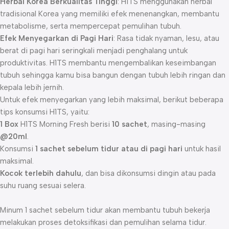
Herbal Korea Berkualitas Tinggi
: H1TS menggunakan herbal
tradisional Korea yang memiliki efek menenangkan, membantu
metabolisme, serta mempercepat pemulihan tubuh.
Efek Menyegarkan di Pagi Hari
: Rasa tidak nyaman, lesu, atau
berat di pagi hari seringkali menjadi penghalang untuk
produktivitas. H1TS membantu mengembalikan keseimbangan
tubuh sehingga kamu bisa bangun dengan tubuh lebih ringan dan
kepala lebih jernih.
Untuk efek menyegarkan yang lebih maksimal, berikut beberapa
tips konsumsi H1TS, yaitu:
1 Box
H1TS Morning Fresh berisi
10 sachet
, masing-masing
@20ml
.
Konsumsi
1 sachet sebelum tidur atau di pagi hari
untuk hasil
maksimal.
Kocok terlebih dahulu
, dan bisa dikonsumsi dingin atau pada
suhu ruang sesuai selera.
Minum 1 sachet sebelum tidur akan membantu tubuh bekerja
melakukan proses detoksifikasi dan pemulihan selama tidur.