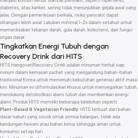
menjadi kondisi serius. Banyak penyakit, seperti hipertensi,
diabetes, atau kanker, sering tidak menunjukkan gejala awal yang
jelas. Dengan pemeriksaan berkala, risiko penyakit dapat
ditangani lebih awal. Lakukan minimal 1-2x dalam setahun untuk
memeriksakan tekanan darah, gula darah, kolesterol, dan fungsi
organ dasar.
Tingkatkan Energi Tubuh dengan
Recovery Drink dari H1TS
H1TS Hangover/Recovery Drink adalah minuman herbal siap
minum dalam kemasan sachet yang mengandung bahan-bahan
tradisional Korea untuk memenuhi kebutuhan generasi aktif masa
kini. Minuman ini diformulasikan khusus untuk menyegarkan tubuh,
mendukung detoksifikasi alami tubuh dan memberikan energi
alami. Produk H1TS memiliki beberapa kelebihan seperti:
Plant-Based & Vegetarian Friendly
: H1TS terbuat dari bahan
dasar nabati yang cocok untuk semua kalangan, tidak ada
kandungan hewani atau bahan kimia sehingga aman untuk
konsumsi setiap hari.