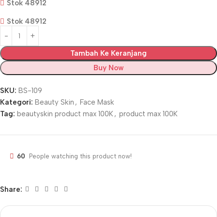
Stok 48912
Stok 48912
Tambah Ke Keranjang
Buy Now
SKU:
BS-109
Kategori:
Beauty Skin
,
Face Mask
Tag:
beautyskin product max 100K
,
product max 100K
60
People watching this product now!
Share: