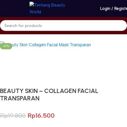
Login / Regist
Beranda
Beauty Skin
Face Mask
-17%
Gunakan Kode: FOLLOWBW20K
*Potongan Rp 20.000 untuk Pembelian Pertama
BEAUTY SKIN – COLLAGEN FACIAL
TRANSPARAN
Rp
19.800
Rp
16.500