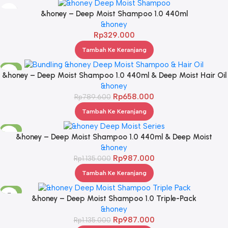
&honey – Deep Moist Shampoo 1.0 440ml
&honey
Rp
329.000
Tambah Ke Keranjang
-17%
&honey – Deep Moist Shampoo 1.0 440ml & Deep Moist Hair Oil
3.0 100ml
&honey
Rp
658.000
Rp
789.600
Tambah Ke Keranjang
-13%
&honey – Deep Moist Shampoo 1.0 440ml & Deep Moist
Treatment 2.0 445Gr & Deep Moist Hair Oil 3.0 100ml
&honey
Rp
987.000
Rp
1.135.000
Tambah Ke Keranjang
-13%
&honey – Deep Moist Shampoo 1.0 Triple-Pack
&honey
Rp
987.000
Rp
1.135.000