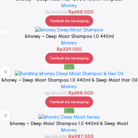
&honey
Rp
658.000
Rp
789.600
Tambah Ke Keranjang
&honey – Deep Moist Shampoo 1.0 440ml
&honey
Rp
329.000
Tambah Ke Keranjang
-17%
&honey – Deep Moist Shampoo 1.0 440ml & Deep Moist Hair Oil
3.0 100ml
&honey
Rp
658.000
Rp
789.600
Tambah Ke Keranjang
-13%
&honey – Deep Moist Shampoo 1.0 440ml & Deep Moist
Treatment 2.0 445Gr & Deep Moist Hair Oil 3.0 100ml
&honey
Rp
987.000
Rp
1.135.000