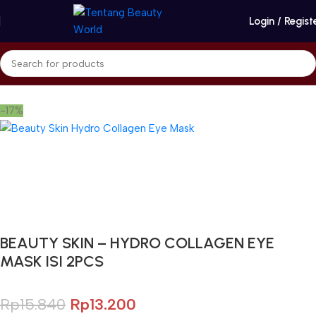
Login / Regist
Beranda
Beauty Skin
Face Mask
-17%
Gunakan Kode: FOLLOWBW20K
*Potongan Rp 20.000 untuk Pembelian Pertama
BEAUTY SKIN – HYDRO COLLAGEN EYE
MASK ISI 2PCS
Rp
15.840
Rp
13.200