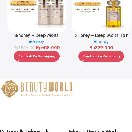
&honey – Deep Moist
&Honey – Deep Moist Hair
Treatment 445 g Twinpack
&honey
Oil 3.0 100ml
&honey
Rp
658.000
Rp
329.000
Rp
789.600
Tambah Ke Keranjang
Tambah Ke Keranjang
Datang & Belanja di
Jelajahi Beauty World