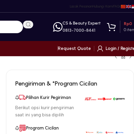
Lacak Pesanan
Hubungi Kami
FAQs
CS & Beauty Expert
Rp
0
0
ite
0813-7000-8441
Login / Regist
Request Quote
Pengiriman & *Program Cicilan
Pilihan Kurir Pegiriman
Berikut opsi kurir pengiriman
saat ini yang bisa dipilih
Program Cicilan