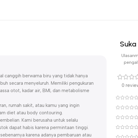
Suka 
Ulasanm
pengal
tal canggih berwarna biru yang tidak hanya
ubuh secara menyeluruh. Memiliki pengukuran
0 revie
ssa otot, kadar air, BMI, dan metabolisme
ran, rumah sakit, atau kamu yang ingin
m diet atau body contouring.
embelian. Kami berusaha untuk selalu
ok dapat habis karena permintaan tinggi.
uk sebenarnya karena adanya pembaruan atau