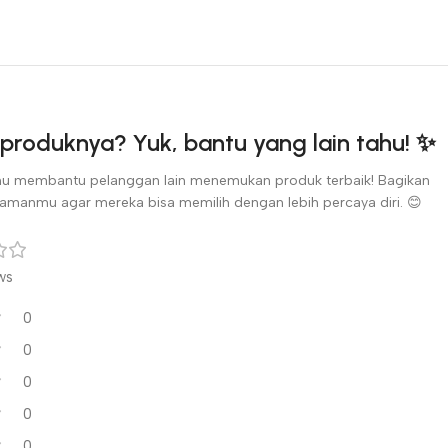
produknya? Yuk, bantu yang lain tahu! ✨
u membantu pelanggan lain menemukan produk terbaik! Bagikan
amanmu agar mereka bisa memilih dengan lebih percaya diri. 😊
ws
0
0
0
0
0