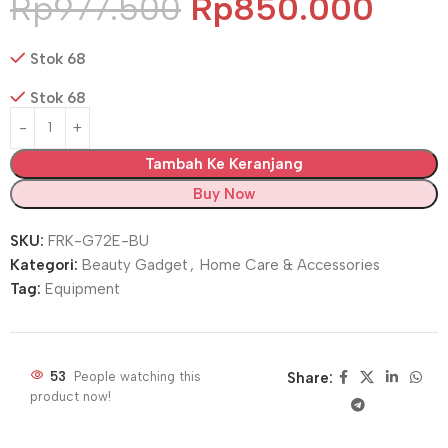
Rp
977.500
Rp
850.000
Stok 68
Stok 68
Tambah Ke Keranjang
Buy Now
SKU:
FRK-G72E-BU
Kategori:
Beauty Gadget
,
Home Care & Accessories
Tag:
Equipment
51
People watching this
Share:
product now!