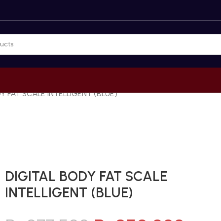
Y FAT SCALE INTELLIGENT (BLUE)
Gunakan Kode: FOLLOWBW20K
*Potongan Rp 20.000 untuk Pembelian Pertama
DIGITAL BODY FAT SCALE
INTELLIGENT (BLUE)