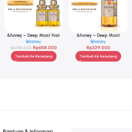
&honey – Deep Moist Hair
&honey – Deep Moist
Oil 3.0 100ml Twinpack
&honey
Shampoo 1.0 440ml
&honey
Rp
658.000
Rp
329.000
Rp
789.600
Tambah Ke Keranjang
Tambah Ke Keranjang
Bantuan & Informasi