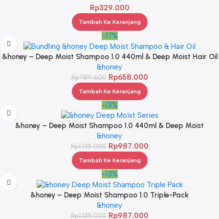
Rp
329.000
Tambah Ke Keranjang
-17%
&honey – Deep Moist Shampoo 1.0 440ml & Deep Moist Hair Oil
3.0 100ml
&honey
Rp
658.000
Rp
789.600
Tambah Ke Keranjang
-13%
&honey – Deep Moist Shampoo 1.0 440ml & Deep Moist
Treatment 2.0 445Gr & Deep Moist Hair Oil 3.0 100ml
&honey
Rp
987.000
Rp
1.135.000
Tambah Ke Keranjang
-13%
&honey – Deep Moist Shampoo 1.0 Triple-Pack
&honey
Rp
987.000
Rp
1.135.000