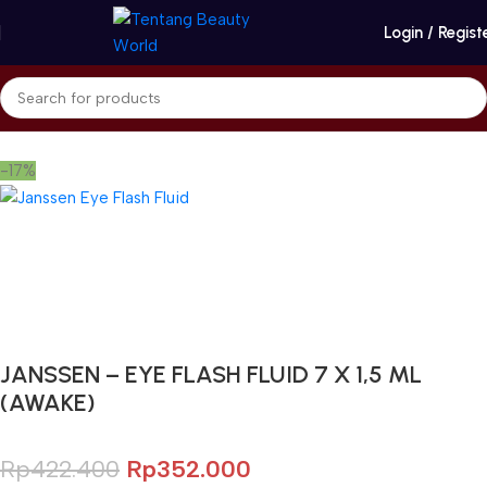
Login / Regist
Beranda
Janssen Cosmetics
Eye Care
-17%
Gunakan Kode: FOLLOWBW20K
*Potongan Rp 20.000 untuk Pembelian Pertama
JANSSEN – EYE FLASH FLUID 7 X 1,5 ML
(AWAKE)
Rp
422.400
Rp
352.000