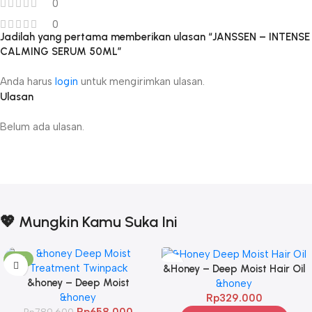
0
0
Jadilah yang pertama memberikan ulasan “JANSSEN – INTENSE
CALMING SERUM 50ML”
Anda harus
login
untuk mengirimkan ulasan.
Ulasan
Belum ada ulasan.
💖 Mungkin Kamu Suka Ini
-17%
&Honey – Deep Moist Hair Oil
&honey – Deep Moist
3.0 100ml
&honey
Treatment 445 g Twinpack
&honey
Rp
329.000