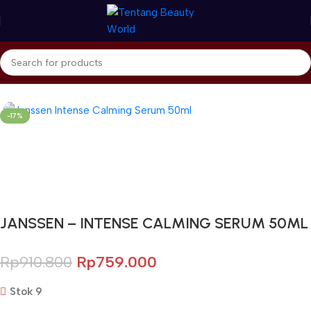
Beranda
Janssen Cosmetics
Serum
-17%
Gunakan Kode: FOLLOWBW20K
*Potongan Rp 20.000 untuk Pembelian Pertama
JANSSEN – INTENSE CALMING SERUM 50ML
Rp
910.800
Rp
759.000
Stok 9