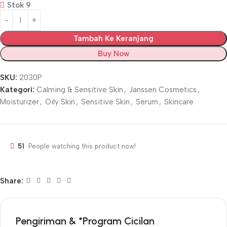
Stok 9
Tambah Ke Keranjang
Buy Now
SKU:
2030P
Kategori:
Calming & Sensitive Skin
,
Janssen Cosmetics
,
Moisturizer
,
Oily Skin
,
Sensitive Skin
,
Serum
,
Skincare
51
People watching this product now!
Share:
Pengiriman & *Program Cicilan