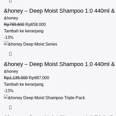
&honey – Deep Moist Shampoo 1.0 440ml & D
&honey
Rp
789.600
Rp
658.000
Tambah ke keranjang
-13%
&honey – Deep Moist Shampoo 1.0 440ml & D
&honey
Rp
1.135.000
Rp
987.000
Tambah ke keranjang
-13%