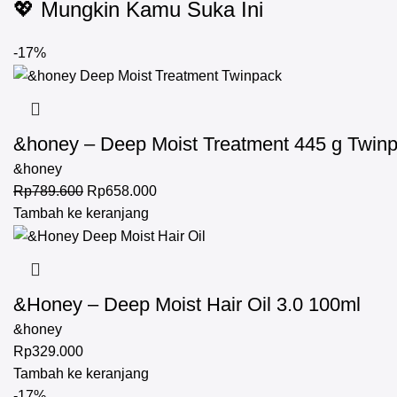
💖 Mungkin Kamu Suka Ini
-17%
&honey – Deep Moist Treatment 445 g Twin
&honey
Rp
789.600
Rp
658.000
Tambah ke keranjang
&Honey – Deep Moist Hair Oil 3.0 100ml
&honey
Rp
329.000
Tambah ke keranjang
-17%