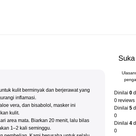
Suka 
Ulasan
penga
ntuk kulit berminyak dan berjerawat yang
Dinilai
0
d
rangi inflamasi.
0 reviews
aloe vera, dan bisabolol, masker ini
Dinilai
5
d
an kulit.
0
ri area mata. Biarkan 20 menit, lalu bilas
Dinilai
4
d
kan 1–2 kali seminggu.
0
n pembelian. Kami berusaha untuk selalu