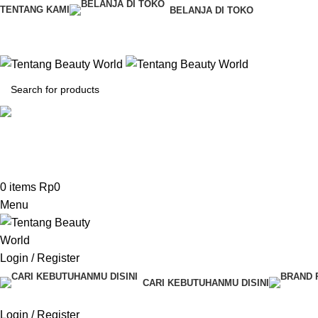
TENTANG KAMI
BELANJA DI TOKO
CS & Beauty Expert
0813-7000-8441
0
items
Rp
0
Menu
Login / Register
CARI KEBUTUHANMU DISINI
Request Quote
Login / Register