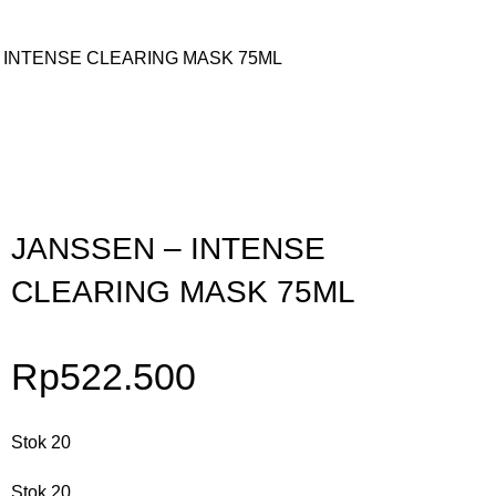
 INTENSE CLEARING MASK 75ML
Gunakan Kode: FOLLOWBW20K
*Potongan Rp 20.000 untuk Pembelian Pertama
JANSSEN – INTENSE
CLEARING MASK 75ML
Rp
522.500
Stok 20
Stok 20