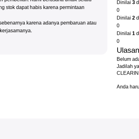
Dinilai
3
d
g stok dapat habis karena permintaan
0
Dinilai
2
d
k sebenarnya karena adanya pembaruan atau
0
 kerjasamanya.
Dinilai
1
d
0
Ulasa
Belum ada
Jadilah 
CLEARIN
Anda har