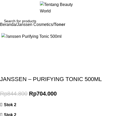
Beranda
Janssen Cosmetics
Toner
-17%
Gunakan Kode: FOLLOWBW20K
*Potongan Rp 20.000 untuk Pembelian Pertama
JANSSEN – PURIFYING TONIC 500ML
Rp
844.800
Rp
704.000
Stok 2
Stok 2