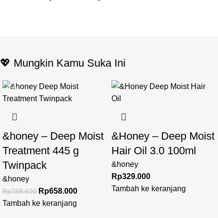
💖 Mungkin Kamu Suka Ini
-17%
&honey – Deep Moist
&Honey – Deep Moist
Treatment 445 g
Hair Oil 3.0 100ml
Twinpack
&honey
Rp
329.000
&honey
Tambah ke keranjang
Rp
658.000
Rp
789.600
Tambah ke keranjang