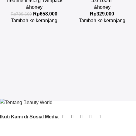
Treatment 445 g Twinpack
3.0 100ml
&honey
&honey
Rp
658.000
Rp
329.000
Rp
789.600
Tambah ke keranjang
Tambah ke keranjang
Ikuti Kami di Sosial Media