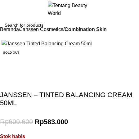
Beranda
Janssen Cosmetics
Combination Skin
-17%
SOLD OUT
Gunakan Kode: FOLLOWBW20K
*Potongan Rp 20.000 untuk Pembelian Pertama
JANSSEN – TINTED BALANCING CREAM
50ML
Rp
699.600
Rp
583.000
Stok habis