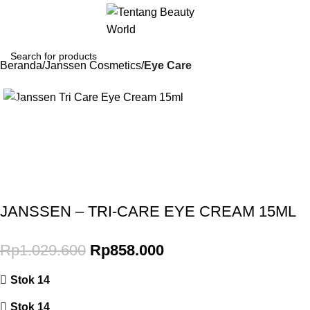
Beranda
Janssen Cosmetics
Eye Care
-17%
Gunakan Kode: FOLLOWBW20K
*Potongan Rp 20.000 untuk Pembelian Pertama
JANSSEN – TRI-CARE EYE CREAM 15ML
Rp
1.029.600
Rp
858.000
Stok 14
Stok 14