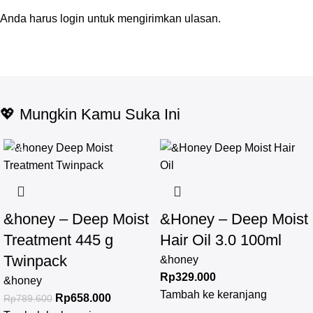
Anda harus
login
untuk mengirimkan ulasan.
💖 Mungkin Kamu Suka Ini
-17%
&honey – Deep Moist
&Honey – Deep Moist
Treatment 445 g
Hair Oil 3.0 100ml
Twinpack
&honey
Rp
329.000
&honey
Tambah ke keranjang
Rp
658.000
Rp
789.600