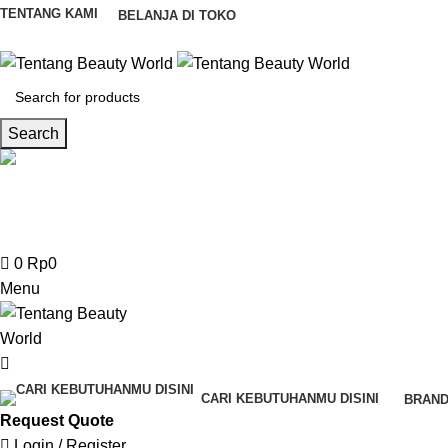
0
TENTANG KAMI
BELANJA DI TOKO
Search
CS & Beauty Expert
0813-7000-8441
0
Rp
0
Menu
CARI KEBUTUHANMU DISINI
BRAND
Request Quote
Login / Register