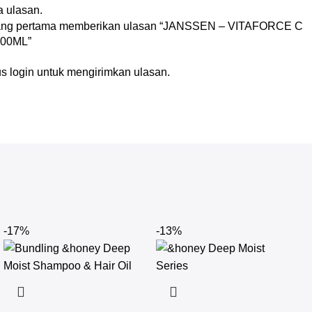
 ulasan.
yang pertama memberikan ulasan “JANSSEN – VITAFORCE C
00ML”
us
login
untuk mengirimkan ulasan.
-17%
-13%