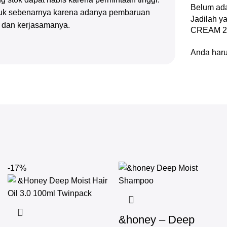
Belum ada
oduk sebenarnya karena adanya pembaruan
Jadilah 
n dan kerjasamanya.
CREAM 2
Anda har
-17%
&honey – Deep