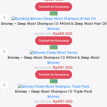
Tambah Ke Keranjang
-17%
&honey – Deep Moist Shampoo 1.0 440ml & Deep Moist Hair Oil
3.0 100ml
&honey
Rp
658.000
Rp
789.600
Tambah Ke Keranjang
-13%
&honey – Deep Moist Shampoo 1.0 440ml & Deep Moist
Treatment 2.0 445Gr & Deep Moist Hair Oil 3.0 100ml
&honey
Rp
987.000
Rp
1.135.000
Tambah Ke Keranjang
-13%
&honey – Deep Moist Shampoo 1.0 Triple-Pack
&honey
Rp
987.000
Rp
1.135.000