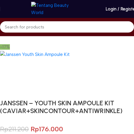
Login / Regist
Beranda
Janssen Cosmetics
Ampoule
-17%
Gunakan Kode: FOLLOWBW20K
*Potongan Rp 20.000 untuk Pembelian Pertama
JANSSEN – YOUTH SKIN AMPOULE KIT
(CAVIAR+SKINCONTOUR+ANTIWRINKLE)
Rp
211.200
Rp
176.000