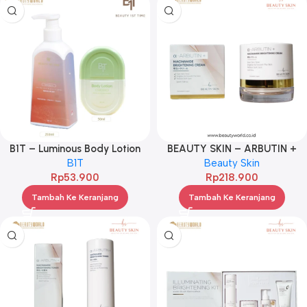
B1T – Luminous Body Lotion
BEAUTY SKIN – ARBUTIN +
50ML
B1T
NIACINAMIDE BRIGH CREAM
Beauty Skin
Rp
53.900
Rp
50ML
218.900
Tambah Ke Keranjang
Tambah Ke Keranjang