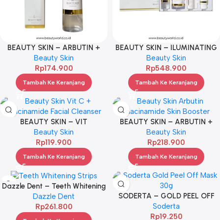
BEAUTY SKIN – ARBUTIN +
BEAUTY SKIN – ILUMINATING
NIACINAMIDE TONER 120ML
Beauty Skin
BRIGHTENING KIT BOX
Beauty Skin
Rp
174.900
Rp
548.900
Tambah Ke Keranjang
Tambah Ke Keranjang
BEAUTY SKIN – VIT
BEAUTY SKIN – ARBUTIN +
C+NIACINAMIDE FACIAL
Beauty Skin
NIACINAMIDE SKIN BOOSTER
Beauty Skin
CLEANSER 100ML
Rp
119.900
Rp
35ML
218.900
Tambah Ke Keranjang
Tambah Ke Keranjang
Dazzle Dent – Teeth Whitening
SODERTA – GOLD PEEL OFF
Strips (14Pouches 28Strips)
Dazzle Dent
MASK 30G
Soderta
Rp
261.800
Rp
19.250