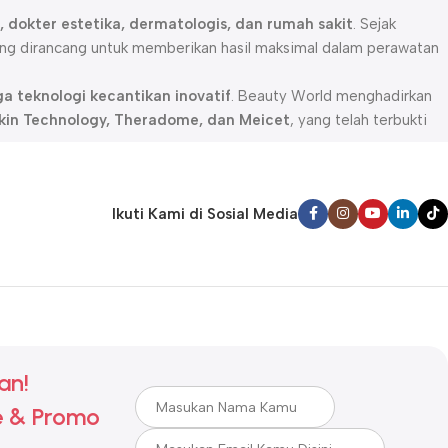
pa, dokter estetika, dermatologis, dan rumah sakit
. Sejak
ng dirancang untuk memberikan hasil maksimal dalam perawatan
a teknologi kecantikan inovatif
. Beauty World menghadirkan
 Skin Technology, Theradome, dan Meicet
, yang telah terbukti
f
, kami memiliki rangkaian produk yang dapat membantu
ent, mesotherapy, dermabrasi, radio frequency (RF), dan LED
Ikuti Kami di Sosial Media
anan tinggi
dan
teknologi terbaru
untuk memastikan kepuasan
ualitas, inovasi, dan kepercayaan menjadi prioritas utama
.
an!
 & Promo