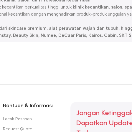
 Klinik, Salon, dan Profesional Kecantikan
kecantikan berkualitas tinggi untuk
klinik kecantikan, salon, s
onal kecantikan dengan menghadirkan produk-produk unggulan ya
 dari
skincare premium, alat perawatan wajah dan tubuh, hingg
mstay, Beauty Skin, Numee, DéCaar Paris, Kairos, Cabin, SKT
ing, rejuvenation, maupun solusi kulit berjerawat dan sensiti
uga menawarkan
alat kecantikan canggih
, termasuk
laser treatm
kan modern.
, Beauty World selalu menghadirkan produk dengan
standar keam
k untuk mendukung bisnis kecantikan Anda. Dengan Beauty World,
k
Bantuan & Informasi
Jangan Ketinggal
 kecantikan terpercaya untuk hasil optimal.
Lacak Pesanan
ggih untuk berbagai kebutuhan kecantikan.
Dapatkan Update
s, klinik kecantikan, dan salon di seluruh Indonesia.
Request Quote