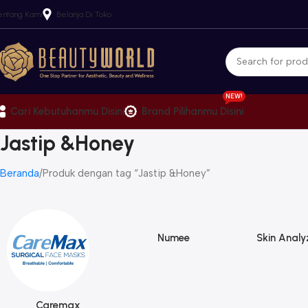
entang Kami
Belanja Di Toko
NEW!
Cari Kebutuhanmu Disini
Brand Pilihanmu Disini
Jastip &Honey
Beranda
Produk dengan tag “Jastip &Honey”
Numee
Skin Analy
Caremax