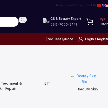
Lacak Pesanan
Hubungi Kami
FAQs
CS & Beauty Expert
Rp
0
0
ite
0813-7000-8441
Login / Regist
Request Quote
 Treatment &
B1T
kin Repair
Beauty Skin