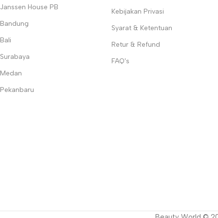
✅
Keamanan Terjamin
– Produk dengan standar kualitas internasi
Janssen House PB
Kebijakan Privasi
✅
Inovasi Terdepan
– Selalu menghadirkan teknologi terbaru untu
Bandung
Temukan semua kebutuhan kecantikan profesional Anda hanya di
Syarat & Ketentuan
Bali
Retur & Refund
Surabaya
FAQ's
Medan
Pekanbaru
Beauty World © 200