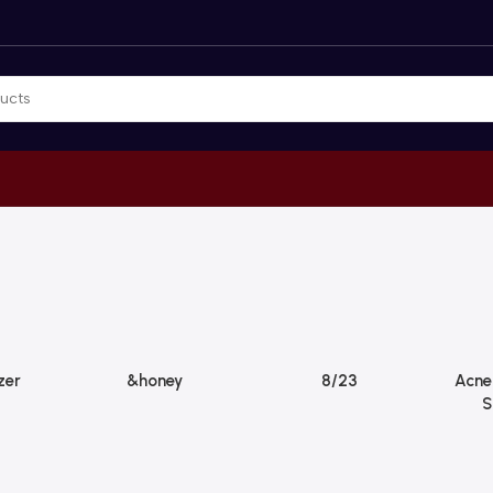
zer
&honey
8/23
Acne
S