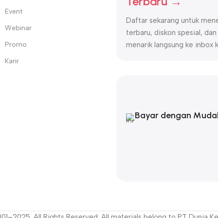
Terbaru →
onal dan bersertifikasi resmi.
Event
k perawatan kulit, wajah, dan tubuh.
Daftar sekarang untuk mene
Beauty World
!
Webinar
terbaru, diskon spesial, dan
Promo
menarik langsung ke inbox 
Karir
Bayar dengan Muda
1–2025. All Rights Reserved. All materials belong to PT Dunia Ke