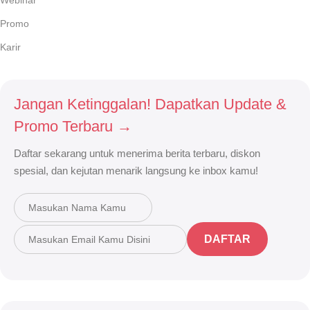
Webinar
dermatologis, klinik kecantikan, dan salon di seluruh Indonesia.
Promo
✅
Keamanan Terjamin
– Produk dengan standar kualitas
internasional dan bersertifikasi resmi.
Karir
✅
Inovasi Terdepan
– Selalu menghadirkan teknologi terbaru
untuk perawatan kulit, wajah, dan tubuh.
Temukan semua kebutuhan kecantikan profesional Anda
Jangan Ketinggalan! Dapatkan Update &
hanya di
Beauty World
!
Promo Terbaru →
Daftar sekarang untuk menerima berita terbaru, diskon
spesial, dan kejutan menarik langsung ke inbox kamu!
DAFTAR