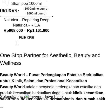
1000ml no pump
UKURAN
1000ml pump
Naturica – Repairing Deep
Shampoo 1000ml
Naturica - RICA
Rp
968.000
–
Rp
1.161.600
PILIH OPSI
One Stop Partner for Aesthetic, Beauty and
Wellness
Beauty World – Pusat Perlengkapan Estetika Berkualitas
untuk Klinik, Salon, dan Profesional Kecantikan
Beauty World
adalah penyedia perlengkapan estetika dan
produk kecantikan berkualitas tinggi untuk
klinik kecantikan,
Selengkapnya
salon, spa, dokter estetika, dermatologis, dan rumah sakit
.
Sejak didirikan, kami telah menjadi
mitra terpercaya
bagi para