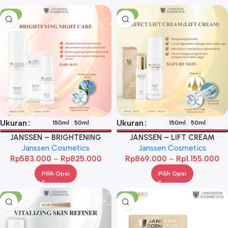
-17%
-17%
Ukuran
Ukuran
150ml
50ml
150ml
50ml
JANSSEN – BRIGHTENING
JANSSEN – LIFT CREAM
Janssen Cosmetics
NIGHT CARE
Janssen Cosmetics
Rp
583.000
–
Rp
825.000
Rp
869.000
–
Rp
1.155.000
Pilih Opsi
Pilih Opsi
-17%
-17%