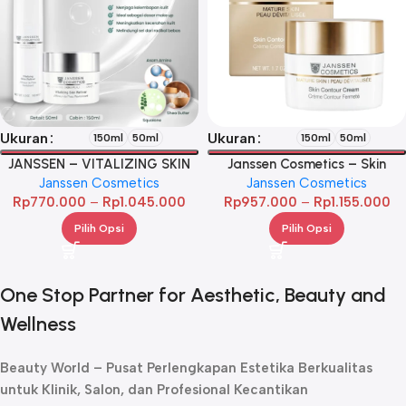
Ukuran
Ukuran
150ml
50ml
150ml
50ml
JANSSEN – VITALIZING SKIN
Janssen Cosmetics – Skin
Janssen Cosmetics
REFINER
Janssen Cosmetics
Contour Cream
Rp
770.000
–
Rp
1.045.000
Rp
957.000
–
Rp
1.155.000
Pilih Opsi
Pilih Opsi
One Stop Partner for Aesthetic, Beauty and
Wellness
Beauty World – Pusat Perlengkapan Estetika Berkualitas
untuk Klinik, Salon, dan Profesional Kecantikan