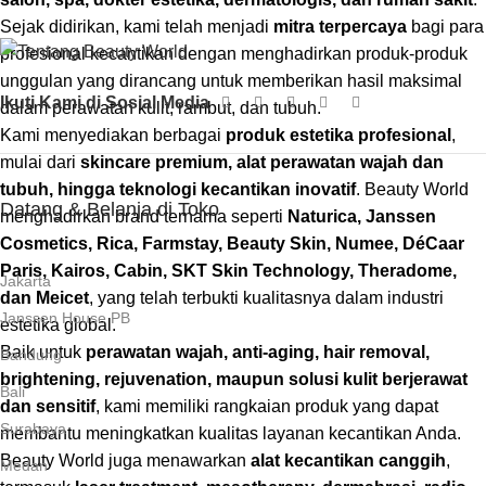
Sejak didirikan, kami telah menjadi
mitra terpercaya
bagi para
profesional kecantikan dengan menghadirkan produk-produk
unggulan yang dirancang untuk memberikan hasil maksimal
Ikuti Kami di Sosial Media
dalam perawatan kulit, rambut, dan tubuh.
Kami menyediakan berbagai
produk estetika profesional
,
mulai dari
skincare premium, alat perawatan wajah dan
tubuh, hingga teknologi kecantikan inovatif
. Beauty World
Datang & Belanja di Toko
menghadirkan brand ternama seperti
Naturica, Janssen
Cosmetics, Rica, Farmstay, Beauty Skin, Numee, DéCaar
Paris, Kairos, Cabin, SKT Skin Technology, Theradome,
Jakarta
dan Meicet
, yang telah terbukti kualitasnya dalam industri
Janssen House PB
estetika global.
Baik untuk
perawatan wajah, anti-aging, hair removal,
Bandung
brightening, rejuvenation, maupun solusi kulit berjerawat
Bali
dan sensitif
, kami memiliki rangkaian produk yang dapat
Surabaya
membantu meningkatkan kualitas layanan kecantikan Anda.
Beauty World juga menawarkan
alat kecantikan canggih
,
Medan