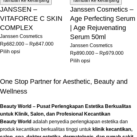
Tambah ke keranjang
Tambah ke keranjang
JANSSEN –
Janssen Cosmetics –
VITAFORCE C SKIN
Age Perfecting Serum
COMPLEX
| Age Rejuvenating
Serum 50ml
Janssen Cosmetics
Rp
682.000
–
Rp
847.000
Janssen Cosmetics
Pilih opsi
Rp
890.000
–
Rp
979.000
Pilih opsi
One Stop Partner for Aesthetic, Beauty and
Wellness
Beauty World – Pusat Perlengkapan Estetika Berkualitas
untuk Klinik, Salon, dan Profesional Kecantikan
Beauty World
adalah penyedia perlengkapan estetika dan
produk kecantikan berkualitas tinggi untuk
klinik kecantikan,
salon, spa, dokter estetika, dermatologis, dan rumah sakit
.