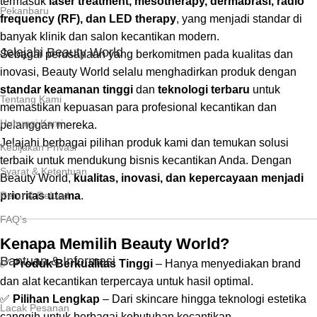
termasuk
laser treatment, mesotherapy, dermabrasi, radio
Pekanbaru
frequency (RF), dan LED therapy
, yang menjadi standar di
banyak klinik dan salon kecantikan modern.
Jelajahi Beauty World
Sebagai perusahaan yang berkomitmen pada kualitas dan
inovasi, Beauty World selalu menghadirkan produk dengan
standar keamanan tinggi
dan
teknologi terbaru
untuk
Tentang Kami
memastikan kepuasan para profesional kecantikan dan
Hubungi Kami
pelanggan mereka.
Jelajahi berbagai pilihan produk kami dan temukan solusi
Kebijakan Privasi
terbaik untuk mendukung bisnis kecantikan Anda. Dengan
Syarat & Ketentuan
Beauty World,
kualitas, inovasi, dan kepercayaan menjadi
Retur & Refund
prioritas utama
.
FAQ's
Kenapa Memilih Beauty World?
Bantuan & Informasi
✅
Produk Berkualitas Tinggi
– Hanya menyediakan brand
dan alat kecantikan terpercaya untuk hasil optimal.
✅
Pilihan Lengkap
– Dari skincare hingga teknologi estetika
Lacak Pesanan
canggih untuk berbagai kebutuhan kecantikan.