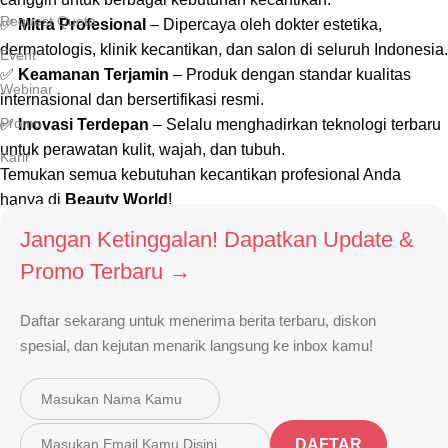
Request Quote
✅
Mitra Profesional
– Dipercaya oleh dokter estetika,
dermatologis, klinik kecantikan, dan salon di seluruh Indonesia.
Event
✅
Keamanan Terjamin
– Produk dengan standar kualitas
Webinar
internasional dan bersertifikasi resmi.
Promo
✅
Inovasi Terdepan
– Selalu menghadirkan teknologi terbaru
untuk perawatan kulit, wajah, dan tubuh.
Karir
Temukan semua kebutuhan kecantikan profesional Anda
hanya di
Beauty World
!
Jangan Ketinggalan! Dapatkan Update &
Selengkapnya
Promo Terbaru →
Daftar sekarang untuk menerima berita terbaru, diskon
spesial, dan kejutan menarik langsung ke inbox kamu!
DAFTAR